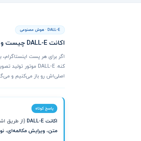
DALL-E · هوش مصنوعی
اکانت DALL-E چیست و چه می‌کند؟ راهنمای کامل تولید تصویر با هوش مصنوعی OpenAI
اصلی‌اش رو باز می‌کنیم و می‌گیم
پاسخ کوتاه
اکانت DALL-E
(از طریق اشتراک ChatGPT Plus یا Pro) دسترسی به موتور تولید 
متن
،
ویرایش مکالمه‌ای
،
نو