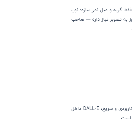
 فقط گربه و مبل نمی‌سازه؛ نور،
ز به تصویر نیاز داره — صاحب
رو هم تو آسیاتکین بخونید؛ ولی برای تصاویر کاربردی و سریع، DALL-E داخل