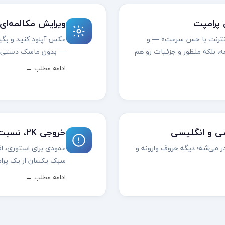
 پرامپت
ویرایش مکالمه‌ای
ینترنت با حس سرعت» — و
عکس آپلود کنید و بگید
‌کلمه، بلکه منظور و جزئیات رو هم
— بدون ماسک دستی و 
ادامه مطلب ←
ی و انگلیسی
خروجی ۲K، نسبت تصویر و چند عکس هم‌زمان
ندر می‌شه؛ دیگه حروف وارونه و
سبک یکسان از یک پرا
ادامه مطلب ←