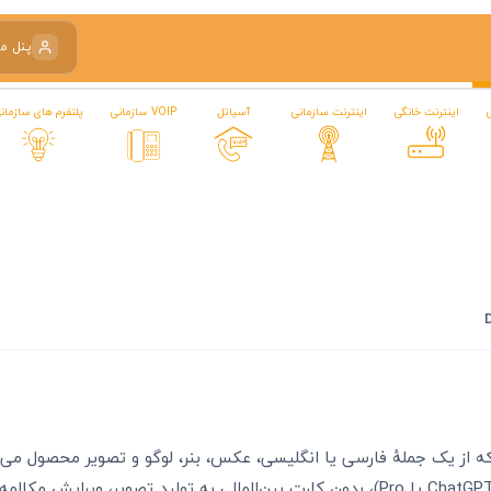
پنل م
اینترنت خانگی
اینترنت سازمانی
آسیاتل
VOIP سازمانی
پلتفرم های سازمان
ویر OpenAI است — همون که از یک جملهٔ فارسی یا انگلیسی، عکس، بنر، لوگو و تصویر محصول
پرمیوم DALL-E از آسیاتکین (از طریق اشتراک ChatGPT Plus یا Pro)، بدون کارت بین‌المللی به تولید تصویر