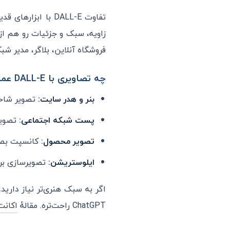
تفاوت DALL-E با 
زاویه، سبک و جزئیات رو هم از
فروشگاه آنلاین، بلاگر، مدیر ش
چه تصاویری با DALL-E عملی است؟
بنر و هدر سایت:
تصویر شاخص
پست شبکه اجتماعی:
تصویر 
تصویر محصول:
کانسپت بصر
ایلوستریشن:
تصویرسازی برای
اگر به سبک هنری‌تر نیاز دارید
ChatGPT راحت‌تره. مقالهٔ
اکانت atGPT