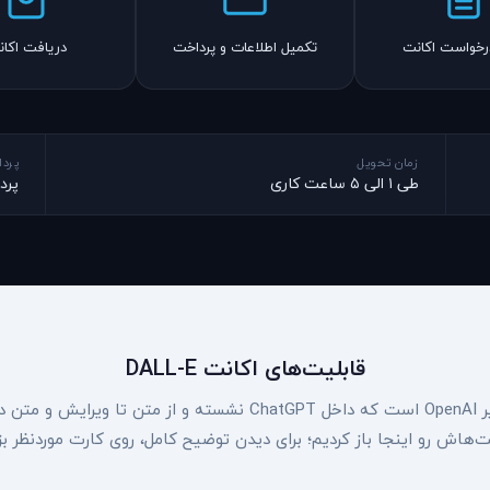
رخواست اکانت
تکمیل اطلاعات و پرداخت
دریافت اکا
زمان تحویل
پرد
طی ۱ الی ۵ ساعت کاری
پرد
قابلیت‌های اکانت DALL-E
DALL-E فقط یک «عکس‌ساز» نیست؛ موتور تصویر OpenAI است که داخل ChatGPT نشسته و از متن تا ویرایش 
هاش رو اینجا باز کردیم؛ برای دیدن توضیح کامل، روی کارت موردنظر بزن