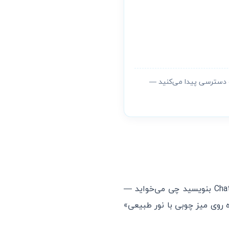
یت دسترسی پیدا می‌کنید —
(Text-to-Image) است. کافیه تو ChatGPT بنویسید چی می‌خواید —
روی میز چوبی با نور طبیعی»