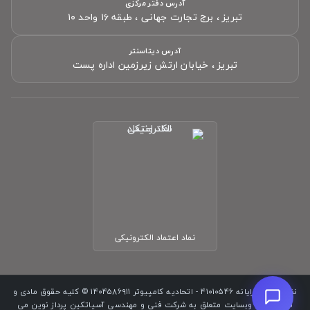
آدرس دفتر مرکزی
تبریز ، برج تجارت جهانی ، طبقه ۱۶ واحد ۱۰
سلام! چطور می‌تونم کمکتون کنم؟
تیم پشتیبانی ما آماده پاسخگویی به سؤالات شماست.
آدرس دیتاسنتر
تبریز ، خیابان ارتش زیرزمین اداره پست
نام
(اختیاری)
موبایل
(اختیاری)
پیام شما
شروع گفتگو
نماد اعتماد الکترونیکی
نظام صنفی رایانه ۴۱۰۱۰۵۴۶ - اتحادیه کامپیوتر ۱۴۰۴۵۸۶۹۱۱ © کلیه حقوق مادی و
معنوی این وبسایت متعلق به شرکت فنی و مهندسی آسیاتکین پرداز نوین می