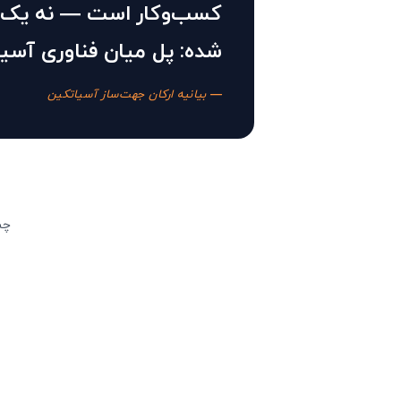
کسب‌وکار است — نه یک ک
شده: پل میان فناوری آسیا
— بیانیه ارکان جهت‌ساز آسیاتکین
چش