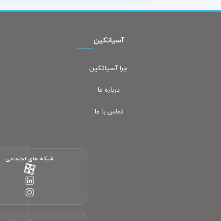
آسیاتکین
چرا آسیاتکین
درباره ما
تماس با ما
پشتیبانی آنلاین آسیاتکین
معمولاً در چند دقیقه پاسخ می‌دهیم
شبکه های اجتماعی
سلام! چطور می‌تونم کمکتون کنم؟
تیم پشتیبانی ما آماده پاسخگویی به سؤالات شماست.