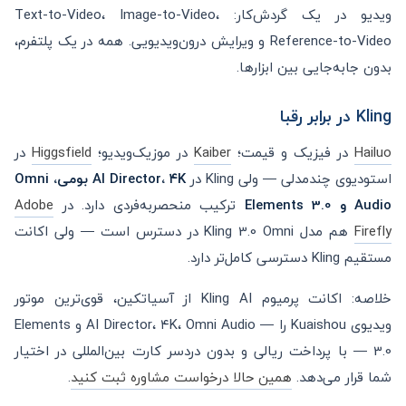
ویدیو در یک گردش‌کار: Text-to-Video، Image-to-Video،
Reference-to-Video و ویرایش درون‌ویدیویی. همه در یک پلتفرم،
بدون جابه‌جایی بین ابزارها.
Kling در برابر رقبا
Hailuo
در فیزیک و قیمت؛
Kaiber
در موزیک‌ویدیو؛
Higgsfield
در
استودیوی چندمدلی — ولی Kling در
AI Director، ۴K بومی، Omni
Audio و Elements 3.0
ترکیب منحصربه‌فردی دارد. در
Adobe
Firefly
هم مدل Kling 3.0 Omni در دسترس است — ولی اکانت
مستقیم Kling دسترسی کامل‌تر دارد.
خلاصه: اکانت پرمیوم Kling AI از آسیاتکین، قوی‌ترین موتور
ویدیوی Kuaishou را — AI Director، ۴K، Omni Audio و Elements
3.0 — با پرداخت ریالی و بدون دردسر کارت بین‌المللی در اختیار
شما قرار می‌دهد.
همین حالا درخواست مشاوره ثبت کنید
.