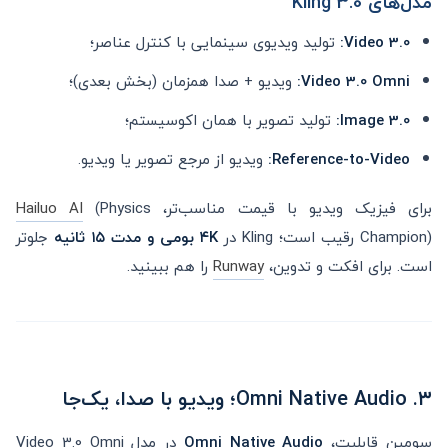
مدل‌های Kling 3.0
Video 3.0:
تولید ویدیوی سینمایی با کنترل عناصر؛
Video 3.0 Omni:
ویدیو + صدا همزمان (بخش بعدی)؛
Image 3.0:
تولید تصویر با همان اکوسیستم؛
Reference-to-Video:
ویدیو از مرجع تصویر یا ویدیو.
برای فیزیک ویدیو با قیمت مناسب‌تر،
(Physics
Hailuo AI
Champion) رقیب است؛ Kling در
۴K بومی و مدت ۱۵ ثانیه
جلوتر
است. برای افکت و تدوین،
Runway
را هم ببینید.
۳. Omni Native Audio؛ ویدیو با صدا، یک‌جا
سومین قابلیت،
Omni Native Audio
در مدل Video 3.0 Omni