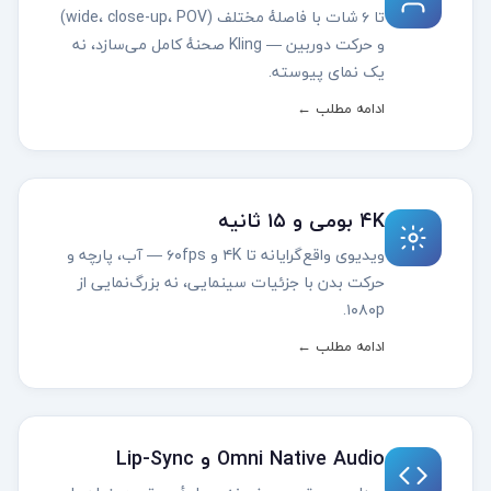
تا ۶ شات با فاصلهٔ مختلف (wide، close-up، POV)
و حرکت دوربین — Kling صحنهٔ کامل می‌سازد، نه
یک نمای پیوسته.
ادامه مطلب ←
۴K بومی و ۱۵ ثانیه
ویدیوی واقع‌گرایانه تا ۴K و ۶۰fps — آب، پارچه و
حرکت بدن با جزئیات سینمایی، نه بزرگ‌نمایی از
۱۰۸۰p.
ادامه مطلب ←
Omni Native Audio و Lip-Sync