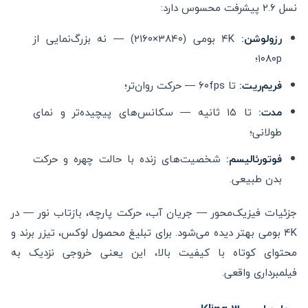
نسل 2.6 پیشرفت محسوس دارد:
رزولوشن:
۴K بومی (۳۸۴۰×۲۱۶۰) — نه بزرگ‌نمایی از
۱۰۸۰p؛
فریم‌ریت:
تا ۶۰fps — حرکت روان‌تر؛
مدت:
تا ۱۵ ثانیه — سکانس‌های پیچیده‌تر و نمای
طولانی؛
فوتورئالیسم:
شخصیت‌های زنده با حالت چهره و حرکت
بدن طبیعی.
جزئیات فیزیک‌محور — جریان آب، حرکت پارچه، بازتاب نور — در
۴K بومی بهتر دیده می‌شود. برای تبلیغ محصول لوکس، تیزر برند و
محتوای کوتاه با کیفیت بالا، این یعنی خروجی نزدیک به
فیلمبرداری واقعی.