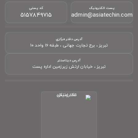
پشتیبانی آنلاین آسیاتکین
پست الکترونیک
کد پستی
معمولاً در چند دقیقه پاسخ می‌دهیم
۵۱۵۷۸۴۹۷۱۵
admin@asiatechin.com
آدرس دفتر مرکزی
تبریز ، برج تجارت جهانی ، طبقه ۱۶ واحد ۱۰
سلام! چطور می‌تونم کمکتون کنم؟
تیم پشتیبانی ما آماده پاسخگویی به سؤالات شماست.
آدرس دیتاسنتر
تبریز ، خیابان ارتش زیرزمین اداره پست
نام
(اختیاری)
موبایل
(اختیاری)
پیام شما
شروع گفتگو