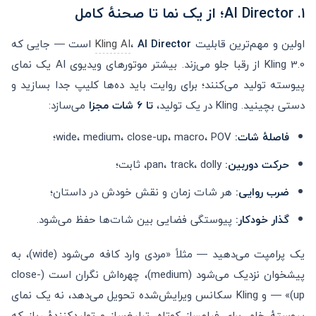
۱. AI Director؛ از یک نما تا صحنهٔ کامل
اولین و مهم‌ترین قابلیت
AI Director
،
Kling AI
است — جایی که
Kling 3.0 از رقبا جلو می‌زند. بیشتر موتورهای ویدیوی AI یک نمای
پیوسته تولید می‌کنند؛ برای روایت باید ده‌ها کلیپ جدا بسازید و
دستی بچینید. Kling در یک تولید،
تا ۶ شات مجزا
می‌سازد:
فاصلهٔ شات:
wide، medium، close-up، macro، POV؛
حرکت دوربین:
pan، track، dolly، ثابت؛
ضرب روایی:
هر شات زمان و نقش خودش در داستان؛
گذار خودکار:
پیوستگی فضایی بین شات‌ها حفظ می‌شود.
یک پرامپت می‌دهید — مثلاً «مردی وارد کافه می‌شود (wide)، به
پیشخوان نزدیک می‌شود (medium)، چهره‌اش نگران است (close-
up)» — و Kling سکانس ویرایش‌شده تحویل می‌دهد، نه یک نمای
پیوستهٔ خام. برای فیلمساز کوتاه، تبلیغ‌ساز و تولیدکنندهٔ ریلز که