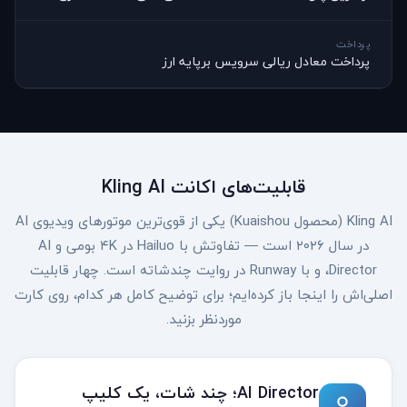
پرداخت
پرداخت معادل ریالی سرویس برپایه ارز
قابلیت‌های اکانت Kling AI
Kling AI (محصول Kuaishou) یکی از قوی‌ترین موتورهای ویدیوی AI
در سال ۲۰۲۶ است — تفاوتش با Hailuo در ۴K بومی و AI
Director، و با Runway در روایت چندشاته است. چهار قابلیت
اصلی‌اش را اینجا باز کرده‌ایم؛ برای توضیح کامل هر کدام، روی کارت
موردنظر بزنید.
AI Director؛ چند شات، یک کلیپ