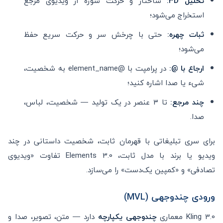
تحلیل ۳D:
ساختار و حرکت سوژه از ویدیوی مرجع
استخراج می‌شود؛
ثبات چهره:
حتی با چرخش سر و حرکت سریع حفظ
می‌شود؛
ارجاع با @:
در پرامپت با @element_name به شخصیت،
شیء یا صدا اشاره کنید؛
چند مرجع:
تا ۳ عنصر در یک تولید — شخصیت، لباس،
صدا.
برای سری تبلیغاتی با قهرمان ثابت، شخصیت داستانی در چند
ویدیو یا برند با مدل ثابت، Elements 3.0 تفاوت «ویدیوی
تصادفی» و «کمپین یک‌دست» را می‌سازد.
ورودی چندوجهی (MVL)
Kling 3.0 معماری
چندوجهی یکپارچه
دارد — متن، تصویر، صدا و