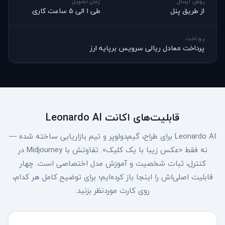
روش ارسال
زمان تحویل
از طریق پنل
طی ۱ الی ۵ ساعت کاری
پرداخت
پرداخت معادل ریالی سرویس برپایه ارز
قابلیت‌های اکانت Leonardo AI
Leonardo AI برای طراح، گیم‌دولوپر و تیم بازاریابی ساخته شده —
نه فقط «عکس زیبا با یک کلیک». تفاوتش با Midjourney در
کنترل، ثبات شخصیت و آموزش مدل اختصاصی است. چهار
قابلیت اصلی‌اش را اینجا باز کرده‌ایم؛ برای توضیح کامل هر کدام،
روی کارت موردنظر بزنید.