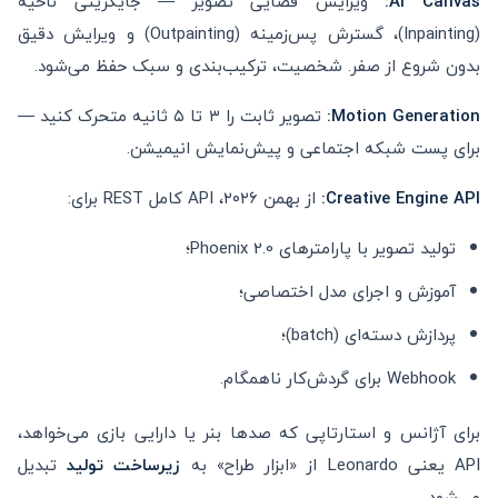
AI Canvas:
ویرایش فضایی تصویر — جایگزینی ناحیه
(Inpainting)، گسترش پس‌زمینه (Outpainting) و ویرایش دقیق
بدون شروع از صفر. شخصیت، ترکیب‌بندی و سبک حفظ می‌شود.
Motion Generation:
تصویر ثابت را ۳ تا ۵ ثانیه متحرک کنید —
برای پست شبکه اجتماعی و پیش‌نمایش انیمیشن.
Creative Engine API:
از بهمن ۲۰۲۶، API کامل REST برای:
تولید تصویر با پارامترهای Phoenix 2.0؛
آموزش و اجرای مدل اختصاصی؛
پردازش دسته‌ای (batch)؛
Webhook برای گردش‌کار ناهمگام.
برای آژانس و استارتاپی که صدها بنر یا دارایی بازی می‌خواهد،
API یعنی Leonardo از «ابزار طراح» به
زیرساخت تولید
تبدیل
می‌شود.