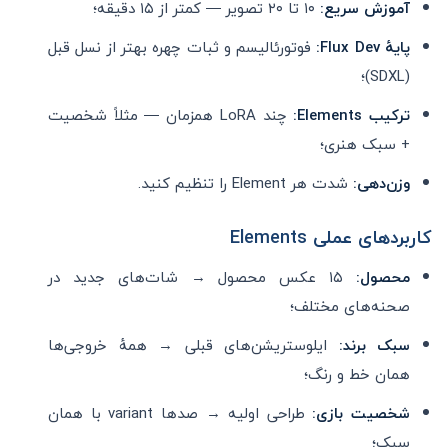
آموزش سریع:
۱۰ تا ۲۰ تصویر — کمتر از ۱۵ دقیقه؛
پایهٔ Flux Dev:
فوتورئالیسم و ثبات چهره بهتر از نسل قبل
(SDXL)؛
ترکیب Elements:
چند LoRA همزمان — مثلاً شخصیت
+ سبک هنری؛
وزن‌دهی:
شدت هر Element را تنظیم کنید.
کاربردهای عملی Elements
محصول:
۱۵ عکس محصول → شات‌های جدید در
صحنه‌های مختلف؛
سبک برند:
ایلوستریشن‌های قبلی → همهٔ خروجی‌ها
همان خط و رنگ؛
شخصیت بازی:
طراحی اولیه → صدها variant با همان
سبک؛