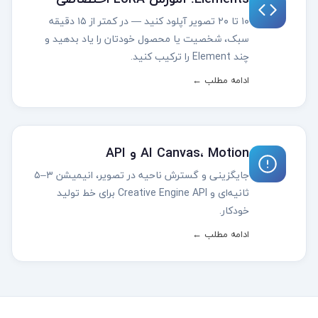
۱۰ تا ۲۰ تصویر آپلود کنید — در کمتر از ۱۵ دقیقه
سبک، شخصیت یا محصول خودتان را یاد بدهید و
چند Element را ترکیب کنید.
ادامه مطلب ←
AI Canvas، Motion و API
جایگزینی و گسترش ناحیه در تصویر، انیمیشن ۳–۵
ثانیه‌ای و Creative Engine API برای خط تولید
خودکار.
ادامه مطلب ←