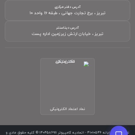
آدرس دفتر مرکزی
تبریز ، برج تجارت جهانی ، طبقه ۱۶ واحد ۱۰
سلام! چطور می‌تونم کمکتون کنم؟
تیم پشتیبانی ما آماده پاسخگویی به سؤالات شماست.
آدرس دیتاسنتر
تبریز ، خیابان ارتش زیرزمین اداره پست
نام
(اختیاری)
موبایل
(اختیاری)
پیام شما
شروع گفتگو
نماد اعتماد الکترونیکی
نظام صنفی رایانه ۴۱۰۱۰۵۴۶ - اتحادیه کامپیوتر ۱۴۰۴۵۸۶۹۱۱ © کلیه حقوق مادی و