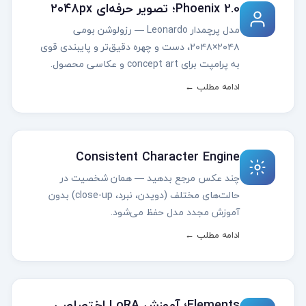
Phoenix 2.0؛ تصویر حرفه‌ای ۲۰۴۸px
مدل پرچمدار Leonardo — رزولوشن بومی
۲۰۴۸×۲۰۴۸، دست و چهره دقیق‌تر و پایبندی قوی
به پرامپت برای concept art و عکاسی محصول.
ادامه مطلب ←
Consistent Character Engine
چند عکس مرجع بدهید — همان شخصیت در
حالت‌های مختلف (دویدن، نبرد، close-up) بدون
آموزش مجدد مدل حفظ می‌شود.
ادامه مطلب ←
Elements؛ آموزش LoRA اختصاصی