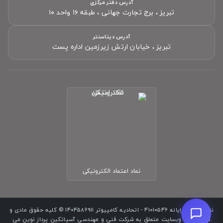
آدرس دفتر مرکزی
تبریز ، برج تجارت جهانی ، طبقه ۱۶ واحد ۱۰
سلام! چطور می‌تونم کمکتون کنم؟
تیم پشتیبانی ما آماده پاسخگویی به سؤالات شماست.
آدرس دیتاسنتر
تبریز ، خیابان ارتش زیرزمین اداره پست
نام
(اختیاری)
موبایل
(اختیاری)
پیام شما
شروع گفتگو
نماد اعتماد الکترونیکی
نظام صنفی رایانه ۴۱۰۱۰۵۴۶ - اتحادیه کامپیوتر ۱۴۰۴۵۸۶۹۱۱ © کلیه حقوق مادی و
معنوی این وبسایت متعلق به شرکت فنی و مهندسی آسیاتکین پرداز نوین می