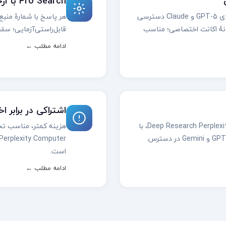
Pro Search با ارجاع
به Pro Search، Deep Research و مدل‌های GPT-5 و Claude دسترسی
هر پاسخ با شمارهٔ منبع
دون پرداخت ۲۰ دلار ماهانهٔ اکانت اختصاصی؛ مناسب
قابل‌راستی‌آزمایی؛ سقف
ادامه مطلب ←
اشتراکی در برابر 
گزارش تحقیقاتی از صدها منبع — همان Deep Research Perplexity، با
است.
ادامه مطلب ←