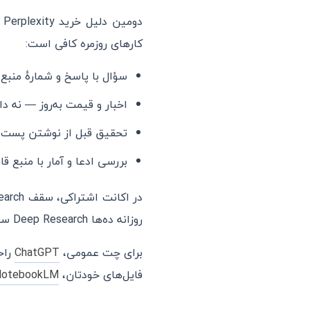
دومین دلیل خرید Perplexity اشتراکی،
کارهای روزمره کافی است:
سؤال با پاسخ و شمارهٔ منبع — [1]،
اخبار و قیمت به‌روز — نه دا
تحقیق قبل از نوشتن پست یا
بررسی ادعا و آمار با منبع قا
روزانه ده‌ها Deep Research سنگین می‌زنید یا به Perplexity Computer نیاز دارید،
برای چت عمومی،
ChatGPT
راحت‌تر 
فایل‌های خودتان،
NotebookLM