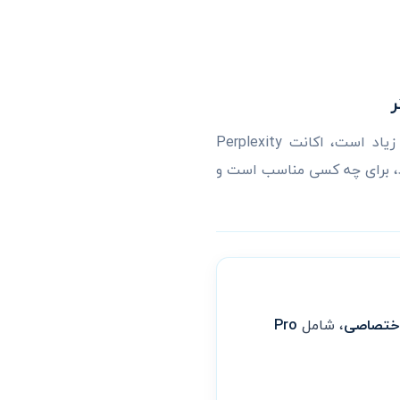
اگر به پاسخ با ارجاع و Deep Research نیاز دارید ولی ۲۰ دلار ماهانهٔ Perplexity Pro برایتان زیاد است، اکانت Perplexity
د، برای چه کسی مناسب است و
 اختصاصی
، شامل
Pro