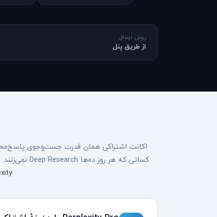
روش ارسال
از طریق پنل
کسانی که هر روز ده‌ها Deep Research نمی‌زنند. چهار نکتهٔ کاربردی را اینجا باز کرده‌ایم؛ برای جزئیات فنی کامل، صفحهٔ
rplexity