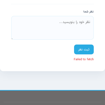
نظر شما
پشتیبانی آنلاین آسیاتکین
معمولاً در چند دقیقه پاسخ می‌دهیم
ثبت نظر
Failed to fetch
سلام! چطور می‌تونم کمکتون کنم؟
تیم پشتیبانی ما آماده پاسخگویی به سؤالات شماست.
نام
(اختیاری)
موبایل
(اختیاری)