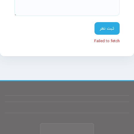
پشتیبانی آنلاین آسیاتکین
معمولاً در چند دقیقه پاسخ می‌دهیم
ثبت نظر
Failed to fetch
سلام! چطور می‌تونم کمکتون کنم؟
تیم پشتیبانی ما آماده پاسخگویی به سؤالات شماست.
نام
(اختیاری)
موبایل
(اختیاری)
پیام شما