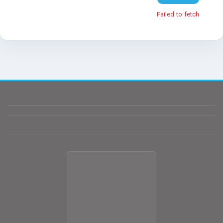
Failed to fetch
سلام! چطور می‌تونم کمکتون کنم؟
تیم پشتیبانی ما آماده پاسخگویی به سؤالات شماست.
نام
(اختیاری)
موبایل
(اختیاری)
پیام شما
شروع گفتگو