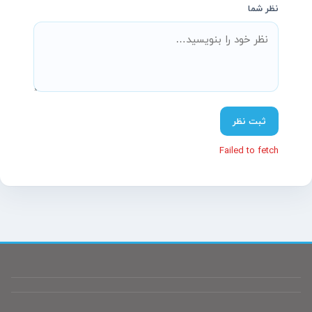
نظر شما
پشتیبانی آنلاین آسیاتکین
معمولاً در چند دقیقه پاسخ می‌دهیم
ثبت نظر
Failed to fetch
سلام! چطور می‌تونم کمکتون کنم؟
تیم پشتیبانی ما آماده پاسخگویی به سؤالات شماست.
نام
(اختیاری)
موبایل
(اختیاری)
پیام شما