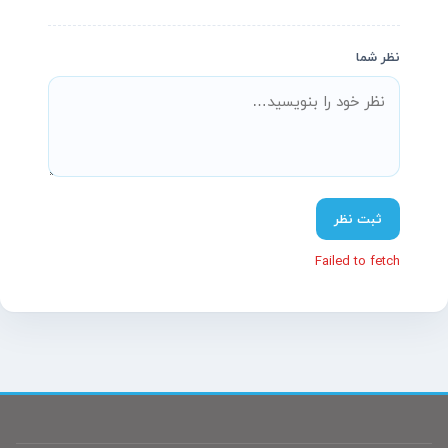
نظر شما
پشتیبانی آنلاین آسیاتکین
معمولاً در چند دقیقه پاسخ می‌دهیم
ثبت نظر
Failed to fetch
سلام! چطور می‌تونم کمکتون کنم؟
تیم پشتیبانی ما آماده پاسخگویی به سؤالات شماست.
نام
(اختیاری)
موبایل
(اختیاری)