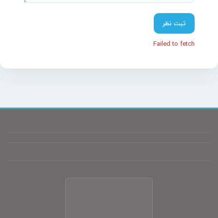
پشتیبانی آنلاین آسیاتکین
معمولاً در چند دقیقه پاسخ می‌دهیم
ثبت نظر
Failed to fetch
سلام! چطور می‌تونم کمکتون کنم؟
تیم پشتیبانی ما آماده پاسخگویی به سؤالات شماست.
نام
(اختیاری)
موبایل
(اختیاری)
پیام شما
شروع گفتگو