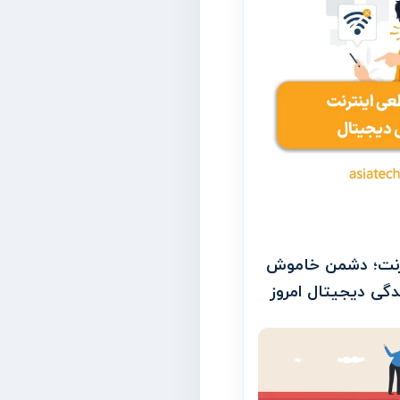
رنت؛ دشمن خاموش
دگی دیجیتال امروز