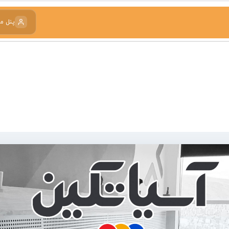
پنل م