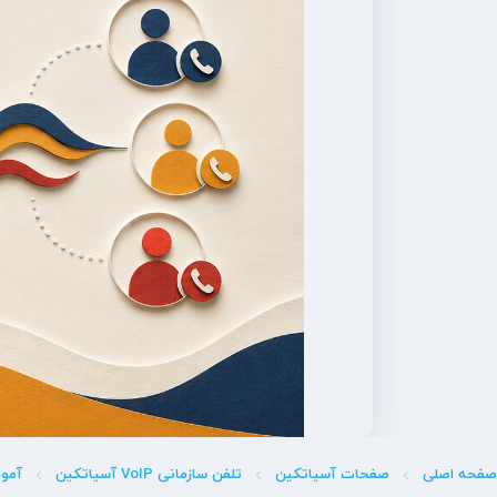
صفحه اصلی
صفحات آسیاتکین
تلفن سازمانی VoIP آسیاتکین
آمو