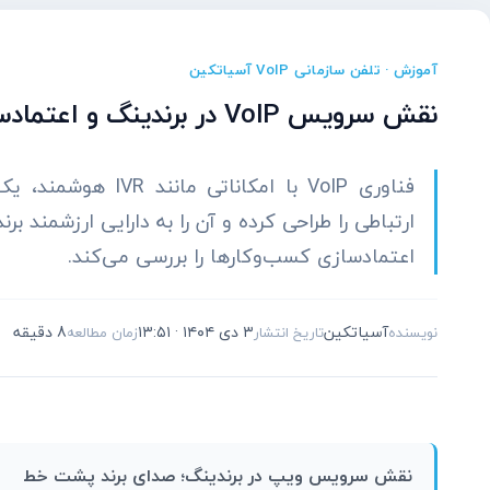
آموزش · تلفن سازمانی VoIP آسیاتکین
نقش سرویس VoIP در برندینگ و اعتمادسازی کسب‌وکارها: راهنمای جامع
اعتمادسازی کسب‌وکارها را بررسی می‌کند.
آسیاتکین
۳ دی ۱۴۰۴ · ۱۳:۵۱
8 دقیقه
نویسنده
تاریخ انتشار
زمان مطالعه
نقش سرویس ویپ در برندینگ؛ صدای برند پشت خط