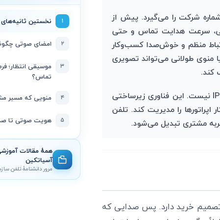
اره شرکت را می‌گیرد. پیش از
۱
نخستین ثانیه‌های
ویی، سرعت هدایت تماس و حتی
تباط منظم و خوش‌صدا کسب‌وکار
۲
امضای صوتی چگونه
یا منوی طولانی می‌تواند تصویری
۳
موسیقی انتظار؛ فر
 کند.
تماس؟
سرویس voip فقط روشی برای انتقال مکالمه روی شبکه IP نیست. این فناوری زیرساختی
۴
منویی که مسیر مشت
 اپراتورها را مدیریت کند. تلفن
۵
هویت صوتی تا صدای 
جربه مشتری تبدیل می‌شود.
آسیاتکین
مرور دانشنامهٔ تلفن سازمانی VoIP آس
تصمیم خرید دارد. پس صدایی که