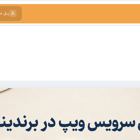
پنل م