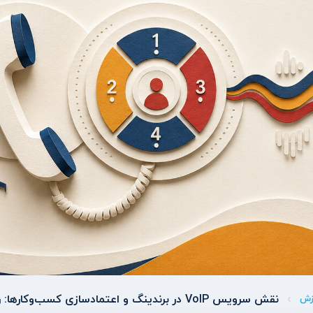
نقش سرویس VoIP در برندینگ و اعتمادسازی کسب‌وکارها: راهنمای جامع
زش