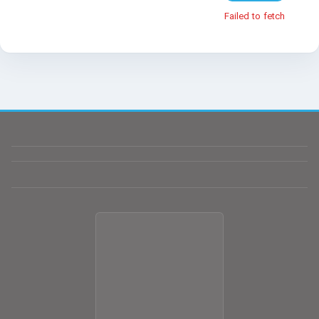
Failed to fetch
سلام! چطور می‌تونم کمکتون کنم؟
تیم پشتیبانی ما آماده پاسخگویی به سؤالات شماست.
نام
(اختیاری)
موبایل
(اختیاری)
پیام شما
شروع گفتگو