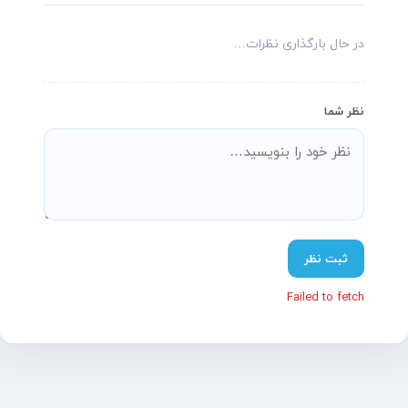
در حال بارگذاری نظرات…
پشتیبانی آنلاین آسیاتکین
معمولاً در چند دقیقه پاسخ می‌دهیم
نظر شما
سلام! چطور می‌تونم کمکتون کنم؟
تیم پشتیبانی ما آماده پاسخگویی به سؤالات شماست.
ثبت نظر
نام
(اختیاری)
موبایل
(اختیاری)
Failed to fetch
پیام شما