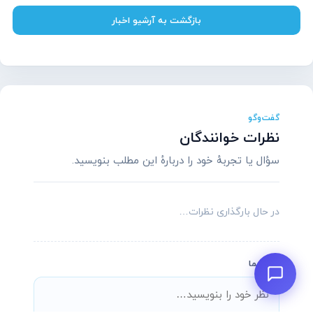
سلام! چطور می‌تونم کمکتون کنم؟
بازگشت به آرشیو اخبار
تیم پشتیبانی ما آماده پاسخگویی به سؤالات شماست.
نام
(اختیاری)
موبایل
(اختیاری)
پیام شما
گفت‌وگو
نظرات خوانندگان
سؤال یا تجربهٔ خود را دربارهٔ این مطلب بنویسید.
شروع گفتگو
در حال بارگذاری نظرات…
نظر شما