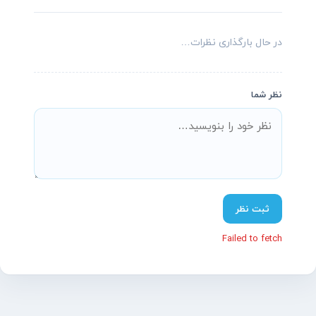
در حال بارگذاری نظرات…
پشتیبانی آنلاین آسیاتکین
معمولاً در چند دقیقه پاسخ می‌دهیم
نظر شما
سلام! چطور می‌تونم کمکتون کنم؟
تیم پشتیبانی ما آماده پاسخگویی به سؤالات شماست.
ثبت نظر
نام
(اختیاری)
موبایل
(اختیاری)
Failed to fetch
پیام شما