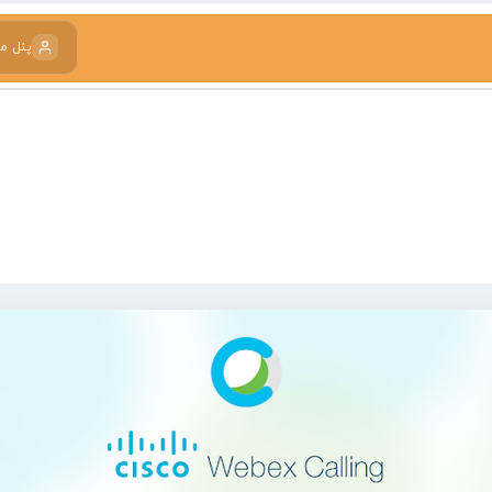
پنل م