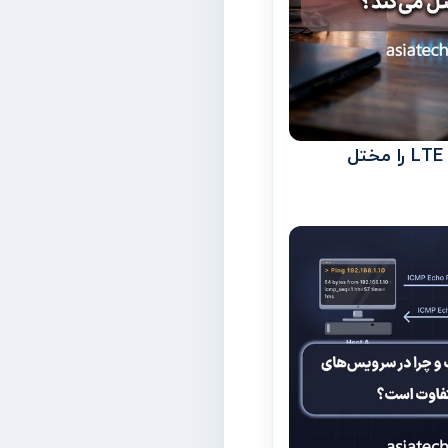
چه امواجی اینترنت LTE را مختل