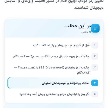
تغییر رمز مودم، اولین قدم در مسیر
امنیت وای‌فای و آسایش
دیجیتال شماست.
در این مطلب
۵ بخش
۱
قبل از شروع: چه چیزهایی را یادداشت کنید
۲
چگونه رمز ورود به پنل مودم را تغییر دهیم؟ — گام‌به‌گام
۳
چگونه رمز وای‌فای (SSID password) را تغییر دهیم؟ —
گام‌به‌گام
۴
نکات پیشرفته و توصیه‌های امنیتی
۵
اگر رمز را فراموش کردم یا مشکلی پیش آمد چه کنم؟