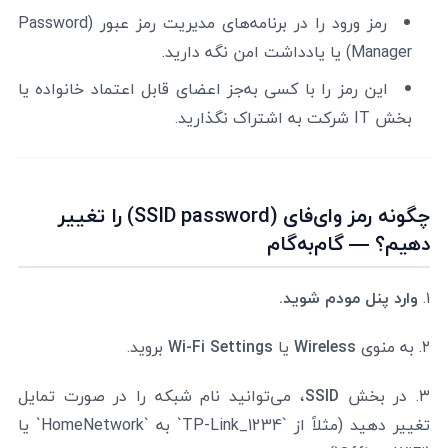
رمز ورود را در برنامه‌های مدیریت رمز عبور (Password
Manager) یا یادداشت امن نگه دارید.
این رمز را با کسی به‌جز اعضای قابل اعتماد خانواده یا
بخش IT شرکت به اشتراک نگذارید.
چگونه رمز وای‌فای (SSID password) را تغییر
دهیم؟ — گام‌به‌گام
۱.
وارد پنل مودم شوید.
۲. به منوی
Wireless
یا
Wi-Fi Settings
بروید.
۳. در بخش
SSID
، می‌توانید نام شبکه را در صورت تمایل
تغییر دهید (مثلاً از `TP-Link_1234` به `HomeNetwork` یا