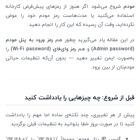
مودم
شروع می‌شود. اگر هنوز از رمزهای پیش‌فرض کارخانه
استفاده می‌کنید یا مدت‌هاست رمز مودم خود را عوض
نکرده‌اید، وقت آن رسیده که این کار را انجام دهید.
در این مقاله یاد می‌گیرید چطور هم
رمز ورود به پنل مودم
(Admin password)
و هم
رمز وای‌فای (Wi-Fi password)
را
به‌صورت ایمن تغییر دهید — بدون آن‌که تنظیمات حیاتی
مودم‌تان از بین برود.
قبل از شروع: چه چیزهایی را یادداشت کنید
پیش از هر تغییری، چند نکته‌ی ساده اما مهم را یادداشت
کنید تا در صورت بروز خطا بتوانید به تنظیمات قبلی برگردید.
آدرس IP پنل مودم:
معمولاً `192.168.1.1` یا `192.168.0.1`