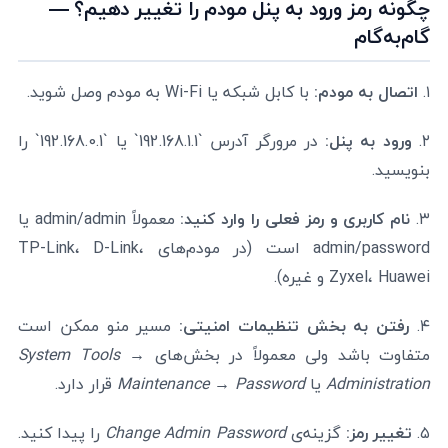
چگونه رمز ورود به پنل مودم را تغییر دهیم؟ —
گام‌به‌گام
۱.
اتصال به مودم:
با کابل شبکه یا Wi-Fi به مودم وصل شوید.
۲.
ورود به پنل:
در مرورگر آدرس `192.168.1.1` یا `192.168.0.1` را
بنویسید.
۳.
نام کاربری و رمز فعلی را وارد کنید:
معمولاً admin/admin یا
admin/password است (در مودم‌های TP-Link، D-Link،
Zyxel، Huawei و غیره).
۴.
رفتن به بخش تنظیمات امنیتی:
مسیر منو ممکن است
متفاوت باشد ولی معمولاً در بخش‌های
System Tools →
Administration
یا
Maintenance → Password
قرار دارد.
۵.
تغییر رمز:
گزینه‌ی
Change Admin Password
را پیدا کنید.