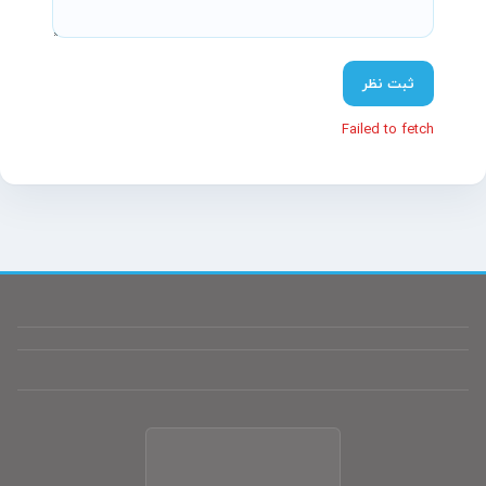
پشتیبانی آنلاین آسیاتکین
معمولاً در چند دقیقه پاسخ می‌دهیم
ثبت نظر
Failed to fetch
سلام! چطور می‌تونم کمکتون کنم؟
تیم پشتیبانی ما آماده پاسخگویی به سؤالات شماست.
نام
(اختیاری)
موبایل
(اختیاری)
پیام شما