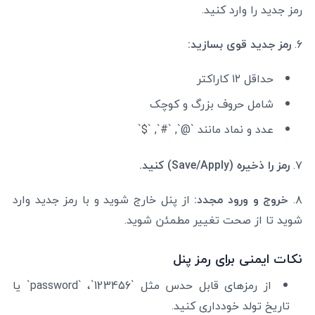
رمز جدید را وارد کنید.
۶.
رمز جدید قوی بسازید:
حداقل ۱۲ کاراکتر
شامل حروف بزرگ و کوچک
عدد و نماد مانند `@`, `#`, `$`
۷.
رمز را ذخیره (Save/Apply) کنید.
۸.
خروج و ورود مجدد:
از پنل خارج شوید و با رمز جدید وارد
شوید تا از صحت تغییر مطمئن شوید.
نکات ایمنی برای رمز پنل
از رمزهای قابل حدس مثل `123456`، `password` یا
تاریخ تولد خودداری کنید.