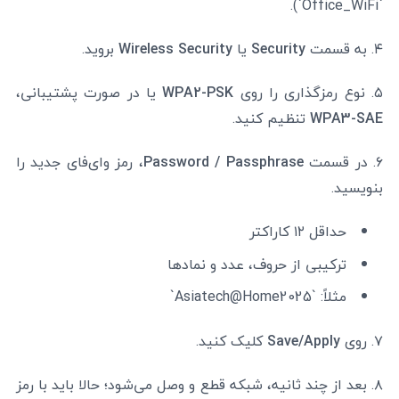
`Office_WiFi`).
۴. به قسمت
Security
یا
Wireless Security
بروید.
۵. نوع رمزگذاری را روی
WPA2-PSK
یا در صورت پشتیبانی،
WPA3-SAE
تنظیم کنید.
۶. در قسمت
Password / Passphrase
، رمز وای‌فای جدید را
بنویسید.
حداقل ۱۲ کاراکتر
ترکیبی از حروف، عدد و نمادها
مثلاً: `Asiatech@Home2025`
۷. روی
Save/Apply
کلیک کنید.
۸. بعد از چند ثانیه، شبکه قطع و وصل می‌شود؛ حالا باید با رمز