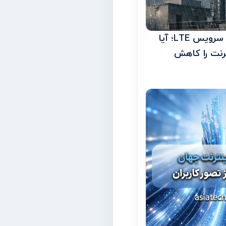
تأثیر شرایط جوی بر سرویس LTE؛ آیا
رنت را کاهش