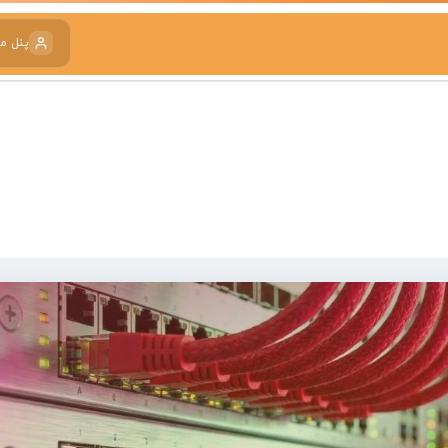
پنل م