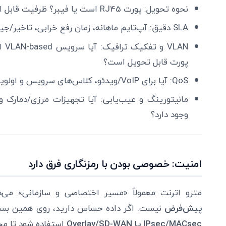
نحوه تحویل: پورت RJ45 است یا فیبر؟ ظرفیت قابل ارتقا چگونه است؟
SLA دقیق: آپ‌تایم ماهانه، زمان رفع خرابی، تاخیر/جیتر چگونه سنجیده می‌شود؟
پورت قابل تحویل است؟
QoS: آیا برای VoIP/ویدئو، کلاس‌های سرویس و اولویت‌بندی ترافیک ارائه می‌شود؟
وجود دارد؟
امنیت: خصوصی بودن با رمزنگاری فرق دارد
مترو اترنت معمولاً «مسیر اختصاصی و سازمانی» می‌
پیش‌فرض
نیست. اگر داده حساس دارید، روی همین بستر 
IPsec/MACsec یا Overlay/SD-WAN
استفاده شود تا م