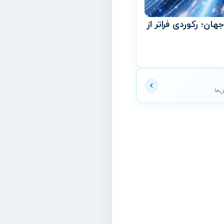
هان؛ رکوردی فراتر از
ش‌ها