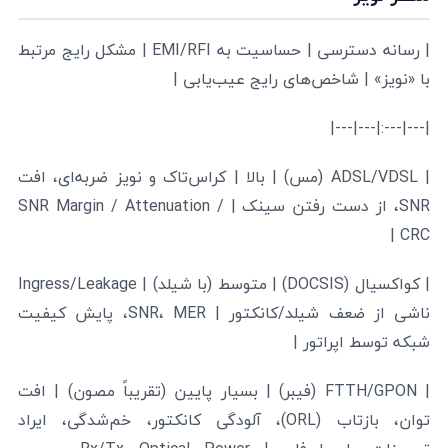
| رسانه دسترسی | حساسیت به EMI/RFI | مشکل رایج مرتبط
با «نویز» | شاخص‌های رایج عیب‌یابی |
|---|---:|---|---|
| ADSL/VDSL (مس) | بالا | کراس‌تاک و نویز ضربه‌ای، افت
SNR، از دست رفتن سینک | SNR Margin / Attenuation /
CRC |
| کواکسیال (DOCSIS) | متوسط (با شیلد) | Ingress/Leakage
ناشی از ضعف شیلد/کانکتور | SNR، MER، پایش کیفیت
شبکه توسط اپراتور |
| FTTH/GPON (فیبر) | بسیار پایین (تقریباً مصون) | افت
توان، بازتاب (ORL)، آلودگی کانکتور، خم‌شدگی، ایراد