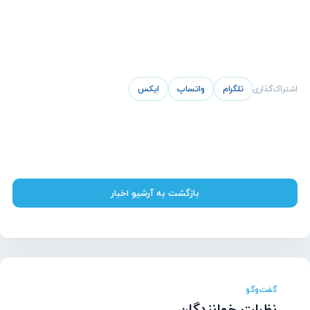
اشتراک‌گذاری
تلگرام
واتساپ
ایکس
پشتیبانی آنلاین آسیاتکین
بازگشت به آرشیو اخبار
معمولاً در چند دقیقه پاسخ می‌دهیم
گفت‌وگو
سلام! چطور می‌تونم کمکتون کنم؟
نظرات خوانندگان