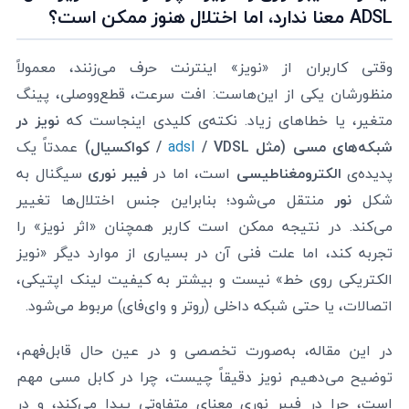
ADSL معنا ندارد، اما اختلال هنوز ممکن است؟
وقتی کاربران از «نویز» اینترنت حرف می‌زنند، معمولاً
منظورشان یکی از این‌هاست: افت سرعت، قطع‌ووصلی، پینگ
متغیر، یا خطاهای زیاد. نکته‌ی کلیدی اینجاست که
نویز در
شبکه‌های مسی (مثل
/ VDSL / کواکسیال)
adsl
عمدتاً یک
پدیده‌ی
الکترومغناطیسی
است، اما در
فیبر نوری
سیگنال به
شکل
نور
منتقل می‌شود؛ بنابراین جنس اختلال‌ها تغییر
می‌کند. در نتیجه ممکن است کاربر همچنان «اثر نویز» را
تجربه کند، اما علت فنی آن در بسیاری از موارد دیگر «نویز
الکتریکی روی خط» نیست و بیشتر به کیفیت لینک اپتیکی،
اتصالات، یا حتی شبکه داخلی (روتر و وای‌فای) مربوط می‌شود.
در این مقاله، به‌صورت تخصصی و در عین حال قابل‌فهم،
توضیح می‌دهیم نویز دقیقاً چیست، چرا در کابل مسی مهم
است، چرا در فیبر نوری معنای متفاوتی پیدا می‌کند، و در