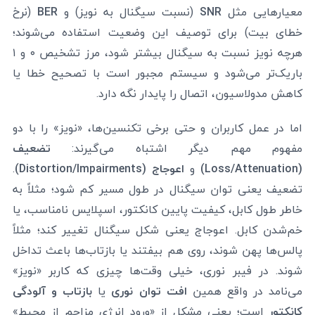
معیارهایی مثل
SNR
(نسبت سیگنال به نویز) و
BER
(نرخ
خطای بیت) برای توصیف این وضعیت استفاده می‌شوند؛
هرچه نویز نسبت به سیگنال بیشتر شود، مرز تشخیص ۰ و ۱
باریک‌تر می‌شود و سیستم مجبور است با تصحیح خطا یا
کاهش مدولاسیون، اتصال را پایدار نگه دارد.
اما در عمل کاربران و حتی برخی تکنسین‌ها، «نویز» را با دو
مفهوم مهم دیگر اشتباه می‌گیرند:
تضعیف
(Loss/Attenuation)
و
اعوجاج (Distortion/Impairments)
.
تضعیف یعنی توان سیگنال در طول مسیر کم شود؛ مثلاً به
خاطر طول کابل، کیفیت پایین کانکتور، اسپلایس نامناسب، یا
خم‌شدن کابل. اعوجاج یعنی شکل سیگنال تغییر کند؛ مثلاً
پالس‌ها پهن شوند، روی هم بیفتند یا بازتاب‌ها باعث تداخل
شوند. در فیبر نوری، خیلی وقت‌ها چیزی که کاربر «نویز»
می‌نامد در واقع همین
افت توان نوری
یا
بازتاب و آلودگی
کانکتور
است؛ یعنی مشکل از «ورود انرژی مزاحم از محیط»