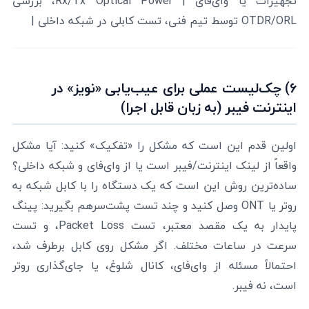
تجهیزات یا وای‌فای | Rx/Tx Optical Power، بررسی
OTDR/ORL توسط تیم فنی، تست کابلی در شبکه داخلی |
6) چک‌لیست عملی برای عیب‌یابی «نویز» در
اینترنت فیبر (به زبان قابل اجرا)
اولین قدم این است که مشکل را «تفکیک» کنید: آیا مشکل
واقعاً از لینک اینترنت/فیبر است یا از وای‌فای و شبکه داخلی؟
ساده‌ترین روش این است که یک دستگاه را با کابل شبکه به
روتر یا ONT وصل کنید و چند تست پشت‌سرهم بگیرید: پینگ
پایدار به یک مقصد معتبر، تست Packet Loss، و تست
سرعت در ساعات مختلف. اگر مشکل روی کابل برطرف شد،
احتمالاً مسئله از وای‌فای، کانال شلوغ، یا جای‌گذاری روتر
است، نه فیبر.