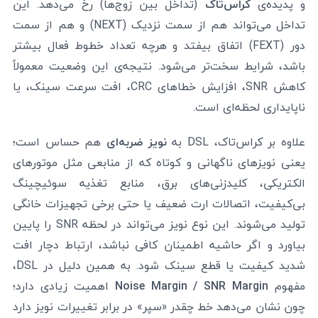
و پدیده‌ی
کراس‌تاک
(تداخل بین زوج‌ها) رخ می‌دهد. این
تداخل می‌تواند هم از سمت نزدیک (NEXT) و هم از سمت
دور (FEXT) اتفاق بیفتد و هرچه تعداد خطوط فعال بیشتر
باشد، شرایط سخت‌تر می‌شود. نتیجه‌ی این وضعیت معمولاً
کاهش SNR، افزایش خطاهای CRC، افت سرعت سینک، یا
ناپایداری لحظه‌ای است.
علاوه بر کراس‌تاک، DSL به
نویز ضربه‌ای
هم حساس است؛
یعنی نویزهای ناگهانی و کوتاه که از منابعی مثل موتورهای
الکتریکی، کلیدزنی‌های برق، منابع تغذیه سوئیچینگ
بی‌کیفیت، اتصالات ارت ضعیف یا حتی برخی تجهیزات خانگی
تولید می‌شوند. این نوع نویز می‌تواند در لحظه SNR را پایین
بیاورد و اگر حاشیه اطمینان کافی نباشد، ارتباط دچار افت
شدید کیفیت یا قطع سینک شود. به همین دلیل در DSL،
مفهوم
Noise Margin / SNR Margin
اهمیت زیادی دارد؛
چون نشان می‌دهد خط چقدر «سپر» در برابر تغییرات نویز دارد