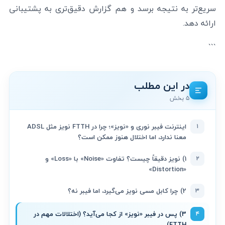
سریع‌تر به نتیجه برسد و هم گزارش دقیق‌تری به پشتیبانی
ارائه دهد.
```
در این مطلب
۵ بخش
۱
اینترنت فیبر نوری و «نویز»؛ چرا در FTTH نویز مثل ADSL
معنا ندارد، اما اختلال هنوز ممکن است؟
۲
1) نویز دقیقاً چیست؟ تفاوت «Noise» با «Loss» و
«Distortion»
۳
2) چرا کابل مسی نویز می‌گیرد، اما فیبر نه؟
۴
3) پس در فیبر «نویز» از کجا می‌آید؟ (اختلالات مهم در
FTTH)